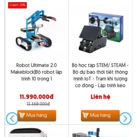
Giảm 10%
Robot Ultimate 2.0
Bộ học tập STEM/ STEAM -
n
Makeblock|Bộ robot lập
Bộ dự báo thời tiết thông
trình 10 trong 1
minh IoT - Trạm khí tượng
cơ động - Lập trình kéo
thả - Arduino
11.990.000đ
Liên hệ
13.368.000đ
Mua hàng
Mua hàng