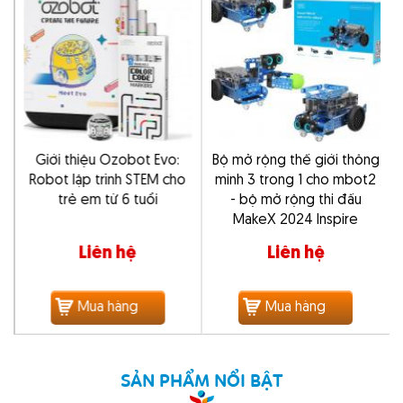
k
Giới thiệu Ozobot Evo:
Bộ mở rộng thế giới thông
Robot lập trình STEM cho
minh 3 trong 1 cho mbot2
trẻ em từ 6 tuổi
- bộ mở rộng thi đấu
MakeX 2024 Inspire
Liên hệ
Liên hệ
Mua hàng
Mua hàng
SẢN PHẨM NỔI BẬT