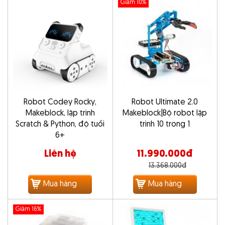
Giảm 10%
Robot Codey Rocky,
Robot Ultimate 2.0
Makeblock, lập trình
Makeblock|Bộ robot lập
Scratch & Python, độ tuổi
trình 10 trong 1
6+
Liên hệ
11.990.000đ
13.368.000đ
Mua hàng
Mua hàng
Giảm 16%