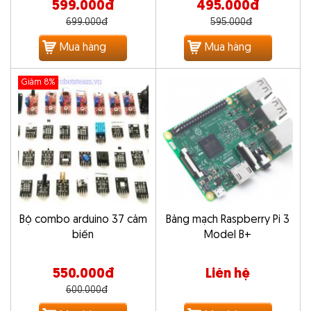
599.000đ
495.000đ
699.000đ
595.000đ
Mua hàng
Mua hàng
Giảm 8%
Bộ combo arduino 37 cảm
Bảng mạch Raspberry Pi 3
biến
Model B+
550.000đ
Liên hệ
600.000đ