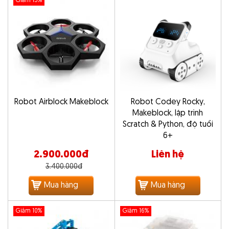
Giảm 15%
Robot Airblock Makeblock
Robot Codey Rocky,
Makeblock, lập trình
Scratch & Python, độ tuổi
6+
2.900.000đ
Liên hệ
3.400.000đ
Mua hàng
Mua hàng
Giảm 10%
Giảm 16%