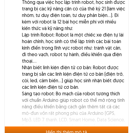
Thông qua việc học lập trình robot, học sinh được
trang bị các kỹ năng cần có của thế kỷ 21 (làm việc
nhóm, tư duy điện toán, tư duy phản biện…). Đi
kèm với robot là 12 bài học miễn phí với nhiều
kiến thức và kỹ năng như:
Lập trình Robot: Robot là một chiếc xe điện tự lái
hoàn chỉnh, học sinh có thể lập trình các bài toán
kinh điển trong lĩnh vực robot như: tránh vật cản,
đi theo vạch, robot tự hành, điều khiển qua điện
thoại.…
Nhận biết linh kiện điện tử cơ bản: Robot được
trang bị sẵn các linh kiện điện tử cơ bản (điện trở,
còi, led, cảm biến…) giúp học sinh nhận biết được
các linh kiện điện tử cơ bản.
Sáng tạo robot: Bo mạch của robot tương thích
với chuẩn Arduino giúp robot có thể mở rộng tính
năng điều khiển bằng cách gắn thêm tất cả các
mô-đun vốn rất phong phú của Arduino (GPS,
Mp3, LED 7 thanh, LCD, Smart Home, Data Science,
Sensor…); Khung robot được đặt sẵn các phần
Hiển thị thêm mô tả