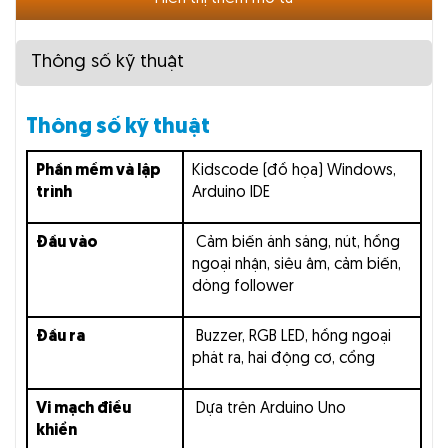
ghép nối để gắn thêm Tay gắp, Súng bắn bóng,
Máy bắn đá… giúp robot có thể thực hiện được
nhiều nhiệm vụ cụ thể, thỏa sức cho học sinh sáng
Thông số kỹ thuật
tạo.
Thông số kỹ thuật
Phần mềm và lập
Kidscode (đồ họa) Windows,
trình
Arduino IDE
Đầu vào
Cảm biến ánh sáng, nút, hồng
ngoại nhận, siêu âm, cảm biến,
dòng follower
Đầu ra
Buzzer, RGB LED, hồng ngoại
phát ra, hai động cơ, cổng
Vi mạch điều
Dựa trên Arduino Uno
khiển