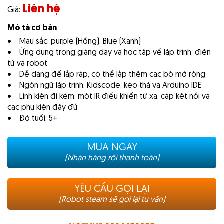
Liên hệ
Giá:
Mô tả cơ bản
• Màu sắc: purple (Hồng), Blue (Xanh)
• Ứng dụng trong giảng dạy và học tập về lập trình, điện
tử và robot
• Dễ dàng để lắp ráp, có thể lắp thêm các bộ mở rộng
• Ngôn ngữ lập trình: Kidscode, kéo thả và Arduino IDE
• Linh kiện đi kèm: một IR điều khiển từ xa, cáp kết nối và
các phụ kiện đầy đủ
• Độ tuổi: 5+
MUA NGAY
(Nhận hàng rồi thanh toán)
YÊU CẦU GỌI LẠI
(Robot steam sẽ gọi lại tư vấn)