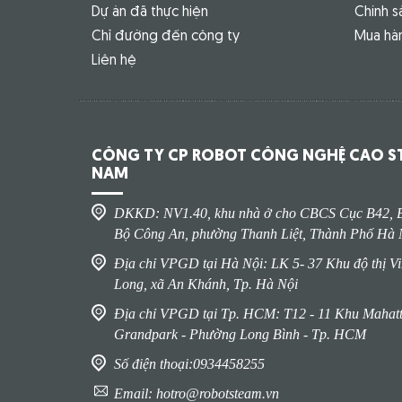
Dự án đã thực hiện
Chính s
Chỉ đường đến công ty
Mua hàn
Liên hệ
CÔNG TY CP ROBOT CÔNG NGHỆ CAO ST
NAM
DKKD: NV1.40, khu nhà ở cho CBCS Cục B42, B
Bộ Công An, phường Thanh Liệt, Thành Phố Hà 
Địa chỉ VPGD tại Hà Nội: LK 5- 37 Khu độ thị 
Long, xã An Khánh, Tp. Hà Nội
Địa chỉ VPGD tại Tp. HCM: T12 - 11 Khu Mahatt
Grandpark - Phường Long Bình - Tp. HCM
Số điện thoại:0934458255
Email: hotro@robotsteam.vn