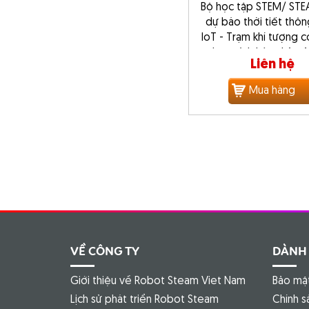
Bộ học tập STEM/ STE
dự báo thời tiết thô
IoT - Trạm khí tượng 
- Lập trình kéo thả - 
Liên hệ
Mua hàng
VỀ CÔNG TY
DÀNH
Giới thiệu về Robot Steam Viet Nam
Bảo mật
Lịch sử phát triển Robot Steam
Chính s