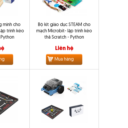
ng minh cho
Bộ kit giáo dục STEAM cho
ập trình kéo
mạch Microbit- lập trình kéo
- Python
thả Scratch - Python
hệ
Liên hệ
ng
Mua hàng