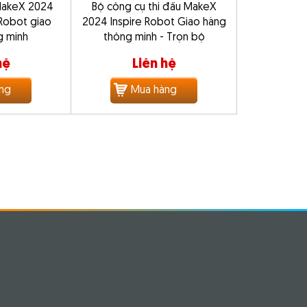
 MakeX 2024
Bộ công cụ thi đấu MakeX
 Robot giao
2024 Inspire Robot Giao hàng
g minh
thông minh - Trọn bộ
hệ
Liên hệ
ng
Mua hàng