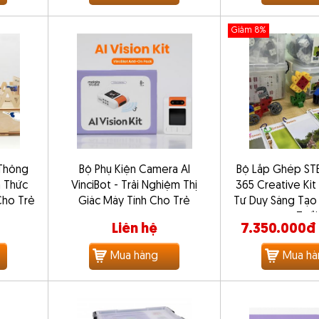
Giảm 8%
 Thông
Bộ Phụ Kiện Camera AI
Bộ Lắp Ghép STE
h Thức
VinciBot - Trải Nghiệm Thị
365 Creative Kit 
ho Trẻ
Giác Máy Tính Cho Trẻ
Tư Duy Sáng Tạo
Tuổi
Liên hệ
7.350.000đ
Mua hàng
Mua hà