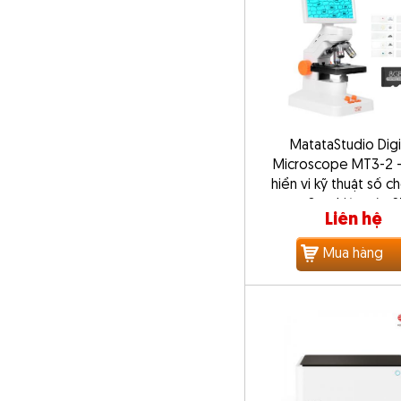
MatataStudio Digi
Microscope MT3-2 –
hiển vi kỹ thuật số c
tập & nghiên cứu 
Liên hệ
Mua hàng