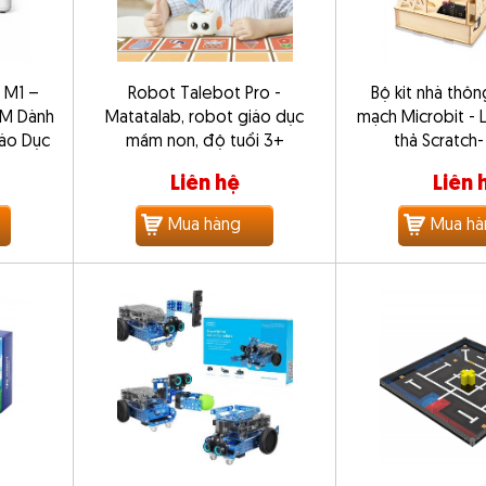
 M1 –
Robot Talebot Pro -
Bộ kit nhà thô
EM Dành
Matatalab, robot giáo dục
mạch Microbit - L
áo Dục
mầm non, độ tuổi 3+
thả Scratch
Liên hệ
Liên 
Mua hàng
Mua hà