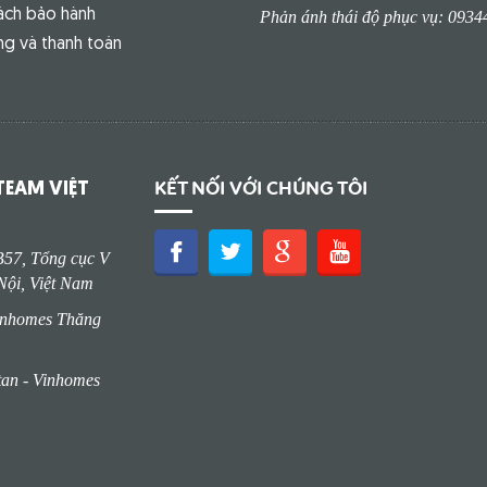
ách bảo hành
Phản ánh thái độ phục vụ: 093
g và thanh toán
KẾT NỐI VỚI CHÚNG TÔI
EAM VIỆT
57, Tổng cục V
Nội, Việt Nam
Vinhomes Thăng
an - Vinhomes