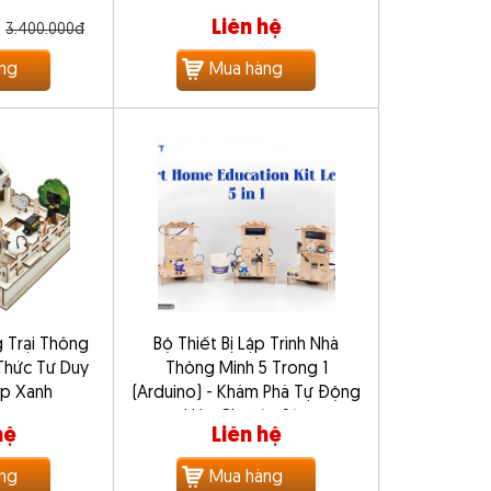
Liên hệ
3.400.000đ
ng
Mua hàng
 Trại Thông
Bộ Thiết Bị Lập Trình Nhà
 Thức Tư Duy
Thông Minh 5 Trong 1
p Xanh
(Arduino) - Khám Phá Tự Động
Hóa Chuyên Sâu
hệ
Liên hệ
ng
Mua hàng