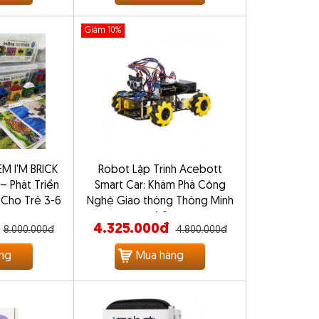
Giảm 10%
M I'M BRICK
Robot Lập Trình Acebott
– Phát Triển
Smart Car: Khám Phá Công
 Cho Trẻ 3-6
Nghệ Giao thông Thông Minh
4.0
4.325.000đ
8.000.000đ
4.800.000đ
ng
Mua hàng