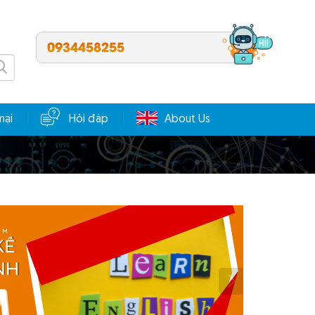
0934458255
mại
Hỏi đáp
About Us