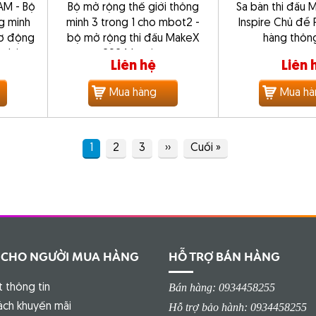
AM - Bộ
Bộ mở rộng thế giới thông
Sa bàn thi đấu
ng minh
minh 3 trong 1 cho mbot2 -
Inspire Chủ đề
cơ động
bộ mở rộng thi đấu MakeX
hàng thôn
Arduino
2024 Inspire
Liên hệ
Liên 
Mua hàng
Mua hà
Trang
1
Page
2
Page
3
Next
››
Last
Cuối »
hiện
page
page
thời
 CHO NGƯỜI MUA HÀNG
HỖ TRỢ BÁN HÀNG
Bán hàng: 0934458255
 thông tin
ách khuyến mãi
Hỗ trợ bảo hành: 0934458255