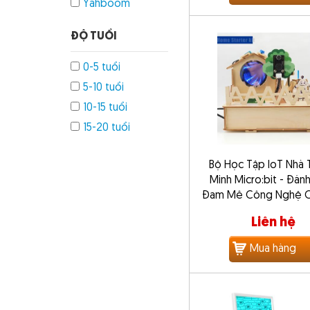
Yahboom
ĐỘ TUỔI
0-5 tuổi
5-10 tuổi
10-15 tuổi
15-20 tuổi
Bộ Học Tập IoT Nhà
Minh Micro:bit - Đán
Đam Mê Công Nghệ C
Liên hệ
Mua hàng