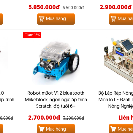
5.850.000đ
2.900.000đ
6.500.000đ
Mua hàng
Mua hà
Giảm 16%
.0
Robot mBot V1.2 bluetooth
Bộ Lắp Ráp Nông
p trình
Makeblock, ngôn ngữ lập trình
Minh IoT - Đánh
Scratch, độ tuổi 6+
Nông Nghiệ
2.700.000đ
Liên 
68.000đ
3.200.000đ
Mua hàng
Mua hà