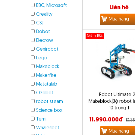
BBC, Microsoft
Liên hệ
Creality
Mua hàng
CSJ
Dobot
Giảm 10%
Elecrow
Genirobot
Lego
Makeblock
Makerfire
Matatalab
Ozobot
Robot Ultimate 2
Makeblock|Bộ robot lậ
robot steam
10 trong 1
Science box
Temi
11.990.000đ
13.3
Whalesbot
Mua hàng