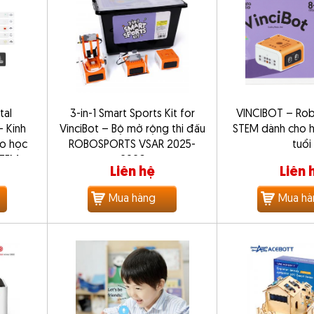
tal
3-in-1 Smart Sports Kit for
VINCIBOT – Robo
 Kính
VinciBot – Bộ mở rộng thi đấu
STEM dành cho h
ho học
ROBOSPORTS VSAR 2025-
tuổi
STEM
2026
Liên hệ
Liên 
Mua hàng
Mua hà