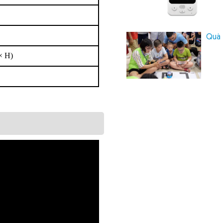
Quà 
× H)
h 1 cặp Codey Rocky.