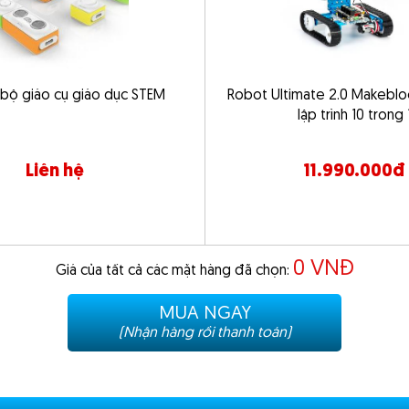
hư 1 điều kiện để thiết lập sự
ới điều kiện xảy ra.
 hồng ngoại từ xa với bộ phát
bộ giáo cụ giáo dục STEM
Robot Ultimate 2.0 Makeblo
lập trình 10 trong 
 quay góc, giúp cân bằng khi di
c tình huống: pitch angle, roll
Liên hệ
11.990.000đ
c khác nhau, không chỉ hiển thị
tình huống, ví dụ khi chưa kết
 xanh.
0
VNĐ
Giá của tất cả các mặt hàng đã chọn:
ng độ âm thanh, ánh sáng chiếu
MUA NGAY
(Nhận hàng rồi thanh toán)
ánh chướng ngại vật, đo khoảng