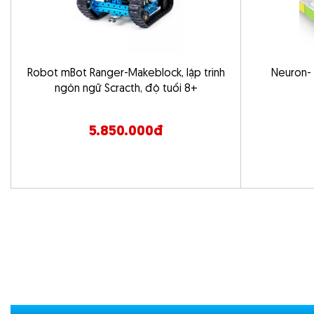
theo ý thích.
Nút điều chỉnh âm lượng (Gear potentiometer) có thể sử dụng n
kiện cho phép chương trình thực hiện các chức năng tương ứng v
Cho phép giao tiếp nhiều robot khác nhau sử dụng điều khiển
Robot mBot Ranger-Makeblock, lập trình
Neuron- 
nhận hồng ngoại.
ngôn ngữ Scracth, độ tuổi 8+
Con quay hồi chuyển 6 trục, có thể phát hiện độ nghiêng, lắc và
chuyển và có thêm nhiều thông số để Codey có thể xử lý thêm cá
5.850.000đ
angle, shaken...
Bộ chỉ thị màu của Codey có thể chuyển đổi thành nhiều màu sắ
mỗi màu xanh như màn hình LED, có thể thực hiện thêm nhiều 
nối được wifi báo đèn đỏ và sau khi kết nối thành công báo đèn
Bộ phận phát hiện âm thanh và ánh sáng: có thể nhận diện cườ
tới.
Các nút bấm có thể lập trình để thực hiện các chức năng.
Dải cảm biến hồng ngoại màu: sử dụng để xác định màu sắc, tr
cách và cho phép đi tuần tra