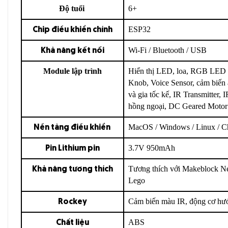
Độ tuổi
6+
Ngoài ra bộ sản phẩm
còn là một trợ 
Robot Codey Rocky
robot và các cuộc thi sáng tạo tài năng trẻ.
ESP32
Chip điều khiển chính
II. NHỮNG BỘ PHẬN CẦU THÀ
Wi-Fi / Bluetooth / USB
Khả năng kết nối
ROCKY
Module lập trình
Hiển thị LED, loa, RGB LED I
Knob, Voice Sensor, cảm biến 
1. Thiết kế 2 trong 1 thích hợp cho đa dạn
và gia tốc kế, IR Transmitter,
hồng ngoại, DC Geared Motor
Hai thiết kế trong cùng một bộ sản phẩm Codey Rocky
bao
Rocky
MacOS / Windows / Linux / C
Nền tảng điều khiển
2. Brainy Codey
3.7V 950mAh
Pin Lithium pin
Được trang bị nhiều cảm biến tích hợp với hơn 10 mô-đun điện t
còn được coi là bộ não của chương trình và có thể làm việc độc 
Tương thích với Makeblock Ne
Khả năng tương thích
Lego
Cảm biến màu IR, động cơ h
Rockey
ABS
Chất liệu