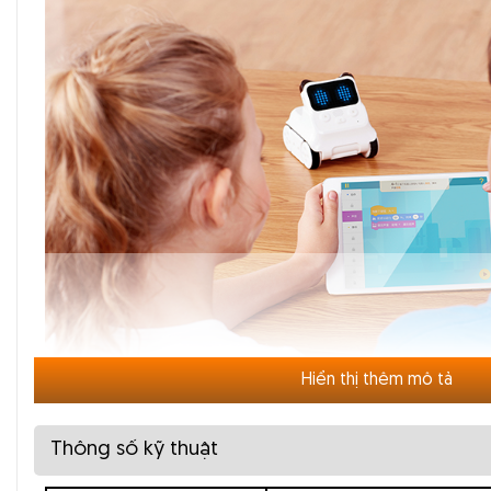
Hiển thị thêm mô tả
Thông số kỹ thuật
Sản phẩm rất phù hợp để đưa vào các cấp giáo dục như
Tiểu
cứu xây dựng một hệ thống bài giảng lý tưởng về lập trình Scra