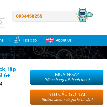
0934458255
mại
Hỏi đáp
About Us
k, lập
ổi 6+
MUA NGAY
(Nhận hàng rồi thanh toán)
24
YÊU CẦU GỌI LẠI
(Robot steam sẽ gọi lại tư vấn)