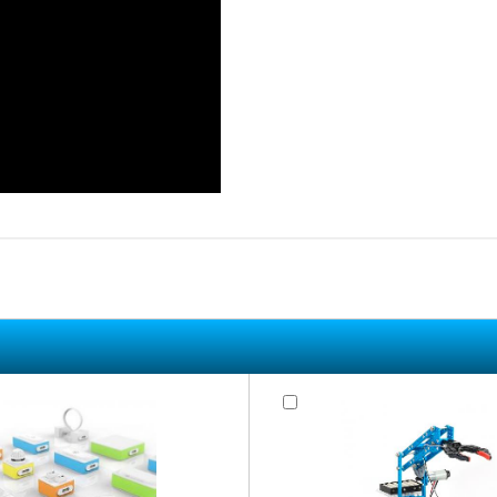
RÊN CÁC CẢM
ODEY ROCKY
hướng ngại vật, kiểm tra tình
iều kiện (Events) nạp trực tiếp
 để lập trình với nhiều trạng
 dạng hay chữ viết cần hiển thị