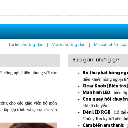
Tài liệu hướng dẫn
Video hướng dẫn
Mã sản phẩm của
Bao gồm những gì?
ới công nghệ tiên phong với các
Bộ thu phát hồng ngo
điều khiển hồng ngoại từ 
Gear Knob (Biến trở)
: hiển th
Màn hình LED
Con quay hồi chuyển 
ưởng cho các giáo viên bộ môn
khi di chuyển
 tập lập trình và tạo ra các sản
: Có thể
Đèn LED RGB
Codey Rocky trở nên thú
p
Cảm biến âm thanh: