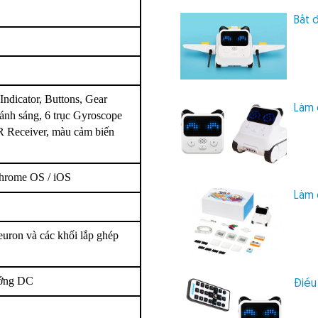
lý tuyệt với trong các cuộc thi
Bắt 
NH TRÊN CODEY
ndicator, Buttons, Gear
Làm 
ánh sáng, 6 trục Gyroscope
g các tình huống
 IR Receiver, màu cảm biến
 gồm
và
Brainy Codey
Agile
hrome OS / iOS
Làm 
ử có thể lập trình, ngoài ra nó
lập.
uron và các khối lắp ghép
ướng DC
Điều