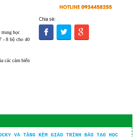
HOTLINE
0934458255
Chia sẻ:
 trung học
7 - 8 bộ cho 40
ủa các cảm biến
OCKY VÀ TẶNG KÈM GIÁO TRÌNH ĐÀO TẠO HỌC