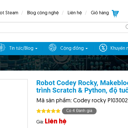
bot Steam
Blog công nghệ
Liên hệ
Giỏ hàng
Tin tức/Blog
Cộng đồng
Khuyến 
Robot Codey Rocky, Makebloc
trình Scratch & Python, độ tu
Mã sản phẩm: Codey rocky P10300
Có 4 Đánh giá
Liên hệ
Giá: