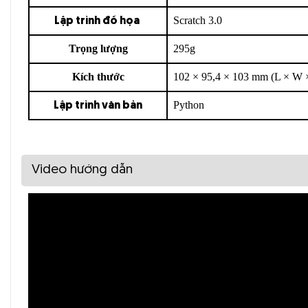
Scratch 3.0
Lập trình đồ họa
Trọng lượng
295g
Kích thước
102 × 95,4 × 103 mm (L × W 
Python
Lập trình văn bản
3. Agile Rocky
Video hướng dẫn
Là bộ phận cơ thể của
làm việc với Codey và tạo thàn
Codey