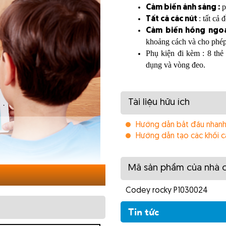
p
Cảm biến ánh sáng :
: tất cả 
Tất cả các nút
Cảm biến hồng ngo
khoảng cách và cho phép
Phụ kiện đi kèm : 8 thẻ
dụng và vòng đeo.
Tài liệu hữu ích
Hướng dẫn bắt đầu nhanh
Hướng dẫn tạo các khối 
Mã sản phẩm của nhà 
Codey rocky P1030024
Tin tức
và
để nghiên
 học
Trung học
tch, Python, AI và IOT.