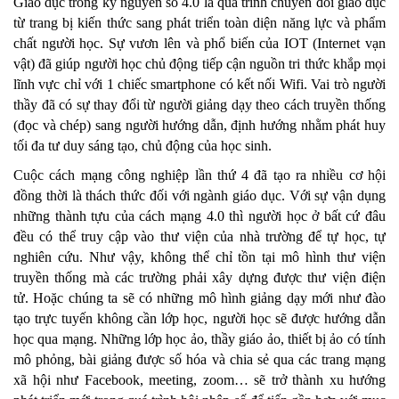
Giáo dục trong kỷ nguyên số 4.0 là quá trình chuyển đổi giáo dục
từ trang bị kiến thức sang phát triển toàn diện năng lực và phẩm
chất người học. Sự vươn lên và phổ biến của IOT (Internet vạn
vật) đã giúp người học chủ động tiếp cận nguồn tri thức khắp mọi
lĩnh vực chỉ với 1 chiếc smartphone có kết nối Wifi. Vai trò người
thầy đã có sự thay đổi từ người giảng dạy theo cách truyền thống
(đọc và chép) sang người hướng dẫn, định hướng nhằm phát huy
tối đa tư duy sáng tạo, chủ động của học sinh.
Cuộc cách mạng công nghiệp lần thứ 4 đã tạo ra nhiều cơ hội
đồng thời là thách thức đối với ngành giáo dục. Với sự vận dụng
những thành tựu của cách mạng 4.0 thì người học ở bất cứ đâu
đều có thể truy cập vào thư viện của nhà trường để tự học, tự
nghiên cứu. Như vậy, không thể chỉ tồn tại mô hình thư viện
truyền thống mà các trường phải xây dựng được thư viện điện
tử. Hoặc chúng ta sẽ có những mô hình giảng dạy mới như đào
tạo trực tuyến không cần lớp học, người học sẽ được hướng dẫn
học qua mạng. Những lớp học ảo, thầy giáo ảo, thiết bị ảo có tính
mô phỏng, bài giảng được số hóa và chia sẻ qua các trang mạng
xã hội như Facebook, meeting, zoom… sẽ trở thành xu hướng