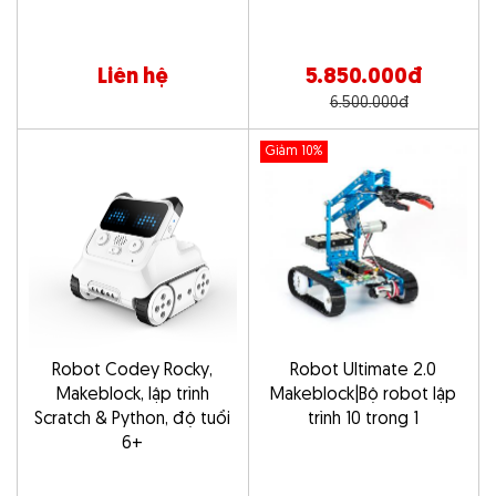
Liên hệ
5.850.000đ
6.500.000đ
Giảm 10%
Robot Codey Rocky,
Robot Ultimate 2.0
Makeblock, lập trình
Makeblock|Bộ robot lập
Scratch & Python, độ tuổi
trình 10 trong 1
6+