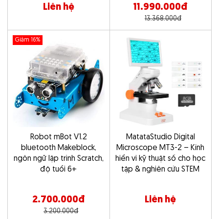
Liên hệ
11.990.000đ
13.368.000đ
Giảm 16%
Robot mBot V1.2
MatataStudio Digital
bluetooth Makeblock,
Microscope MT3-2 – Kính
ngôn ngữ lập trình Scratch,
hiển vi kỹ thuật số cho học
độ tuổi 6+
tập & nghiên cứu STEM
2.700.000đ
Liên hệ
3.200.000đ