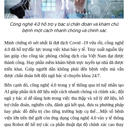
Công nghệ 4.0 hỗ trợ y bác sĩ chẩn đoán và khám chữ
bệnh một cách nhanh chóng và chính xác
Minh chứng rõ nét nhất là đợt dịch Covid -19 vừa rồi, công nghệ
4.0 đã hỗ trợ đắc lực trong việc khai báo y tế. Truy xuất nguồn lây
lan giúp cho công tác phòng chống dịch của Việt Nam đạt được
thành công. Hay phần mềm khám bệnh trực tuyến tại nhà đã được
triển khai. Giúp người dân không phải đến bệnh viện mà vẫn
được chẩn đoán bởi đội ngũ bác sĩ chuyên khoa 24/7.
Bên cạnh đó, công nghệ 4.0 trong y tế thông qua trí tuệ nhân tạo
AI giúp phân tích dữ liệu một cách nhanh chóng và chính xác, đội
ngũ y bác sĩ dễ dàng hơn trong việc thu thập và xử lý dữ liệu, hỗ
trợ chẩn đoán, nghiên cứu, đánh giá kết quả, đưa ra phương pháp
hay phác đồ điều trị cho từng trường hợp cụ thể…Một số bệnh
viện lớn trên thế giới còn ứng dụng công nghệ 4.0 vào y tế thông
qua Robot để hỗ trợ các ca phẫn thuật đạt độ chính xác cao thay