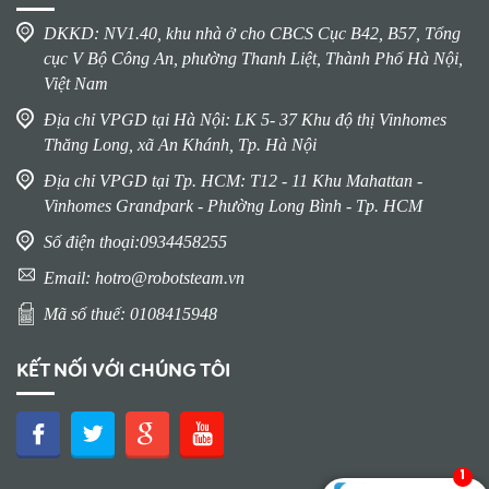
DKKD: NV1.40, khu nhà ở cho CBCS Cục B42, B57, Tổng
cục V Bộ Công An, phường Thanh Liệt, Thành Phố Hà Nội,
Để tìm hiểu thêm về sản phẩm bạn có thể gọi theo số
Việt Nam
điện thoại: 0934519822 hoặc qua email:
hotro@robotsteam.vn
Địa chỉ VPGD tại Hà Nội: LK 5- 37 Khu độ thị Vinhomes
Thăng Long, xã An Khánh, Tp. Hà Nội
Địa chỉ VPGD tại Tp. HCM: T12 - 11 Khu Mahattan -
Vinhomes Grandpark - Phường Long Bình - Tp. HCM
Số điện thoại:0934458255
Email: hotro@robotsteam.vn
Mã số thuế: 0108415948
KẾT NỐI VỚI CHÚNG TÔI
1